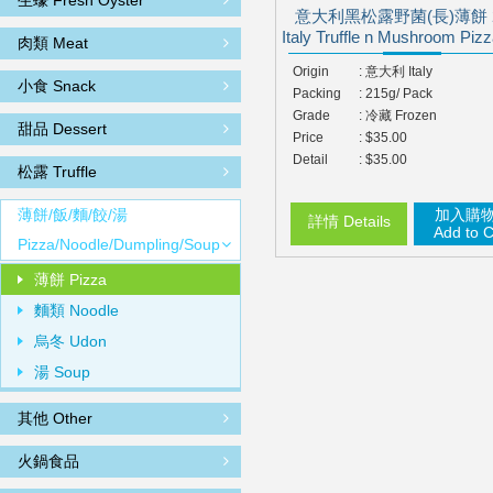
生蠔 Fresh Oyster
意大利黑松露野菌(長)薄餅 2
Italy Truffle n Mushroom Piz
肉類 Meat
Origin
: 意大利 Italy
小食 Snack
Packing
: 215g/ Pack
Grade
: 冷藏 Frozen
甜品 Dessert
Price
: $35.00
Detail
: $35.00
松露 Truffle
薄餅/飯/麵/餃/湯
加入購
詳情 Details
Add to C
Pizza/Noodle/Dumpling/Soup
薄餅 Pizza
麵類 Noodle
烏冬 Udon
湯 Soup
其他 Other
火鍋食品