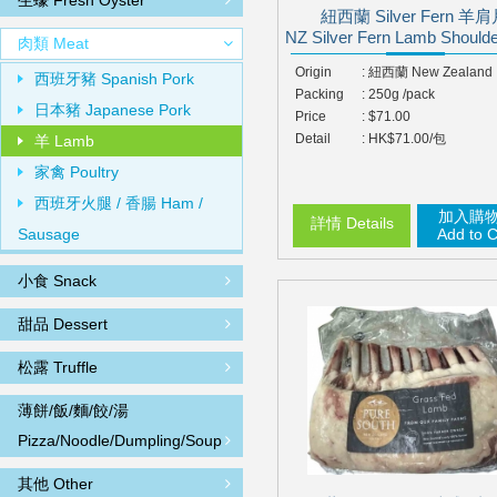
生蠔 Fresh Oyster
紐西蘭 Silver Fern 羊
NZ Silver Fern Lamb Shoulde
肉類 Meat
Origin
: 紐西蘭 New Zealand
西班牙豬 Spanish Pork
Packing
: 250g /pack
日本豬 Japanese Pork
Price
: $71.00
Detail
: HK$71.00/包
羊 Lamb
家禽 Poultry
西班牙火腿 / 香腸 Ham /
加入購
詳情 Details
Sausage
Add to C
小食 Snack
甜品 Dessert
松露 Truffle
薄餅/飯/麵/餃/湯
Pizza/Noodle/Dumpling/Soup
其他 Other