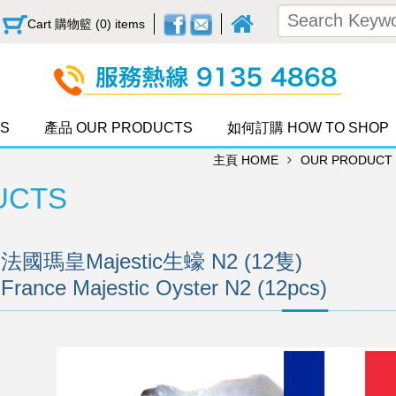
Cart 購物籃 (0) items
S
產品 OUR PRODUCTS
如何訂購 HOW TO SHOP
主頁 HOME
OUR PRODUCT
UCTS
法國瑪皇Majestic生蠔 N2 (12隻)
France Majestic Oyster N2 (12pcs)