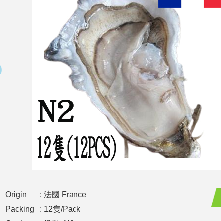
Origin
: 法國 France
Packing
: 12隻/Pack