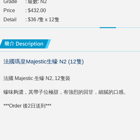
Grade
: 級數: N2
Price
: $432.00
Detail
: $36 /隻 x 12隻
法國瑪皇Majestic生蠔 N2 (12隻)
法國 Majestic 生蠔 N2, 12隻裝
蠔味夠濃，其帶子位極甜，有強烈的回甘，細膩的口感。
***Order 後2日送到***